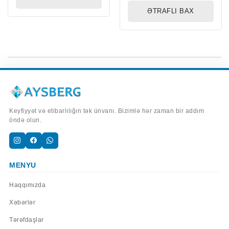
Üçün Solenoid Klapan
ƏTRAFLI BAX
Keyfiyyət və etibarlılığın tək ünvanı. Bizimlə hər zaman bir addım
öndə olun.
MENYU
Haqqımızda
Xəbərlər
Tərəfdaşlar