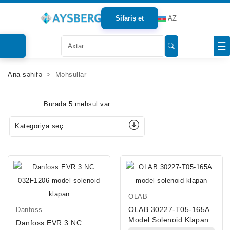
Sifariş et
AZ
Haqqımızda
☰
Məhsullar
Ana səhifə
Məhsullar
Bloqlar
Burada 5 məhsul var.
Tərəfdaşlar
Kategoriya seç
Mağazalar
Əlaqə
OLAB
OLAB 30227-T05-165A
Danfoss
Model Solenoid Klapan
Danfoss EVR 3 NC