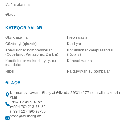
Mağazalarımız
Əlaqə
KATEQORIYALAR
Əks klapanlar
Freon qazlar
Gözdəliyi (qlazok)
Kapilyar
Kondisioner kompressorlar
Kondisioner kompressorlar
(Copeland, Panasonic, Daikin)
(Rotary)
Kondisioner və kombi yuyucu
Kürəsəl vanna
maddələr
Nipel
Paltaryuyan su pompaları
ƏLAQƏ
Nərmanov rayonu Əliəşrəf Əlizadə 29/31 (177 nömrəli məktəbin
yanı)
+994 12 496 97 55
(+994 70) 213-38-26
(+994 12) 496-97-55
store@aysberg.az