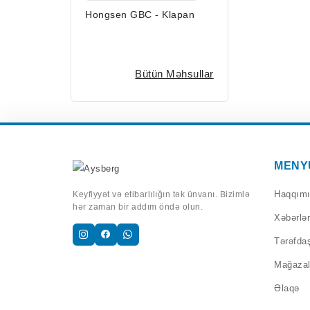
Hongsen GBC - Klapan
Bütün Məhsullar
MENY
Haqqım
Keyfiyyət və etibarlılığın tək ünvanı. Bizimlə
hər zaman bir addım öndə olun.
Xəbərlər
Tərəfdaş
Mağazal
Əlaqə