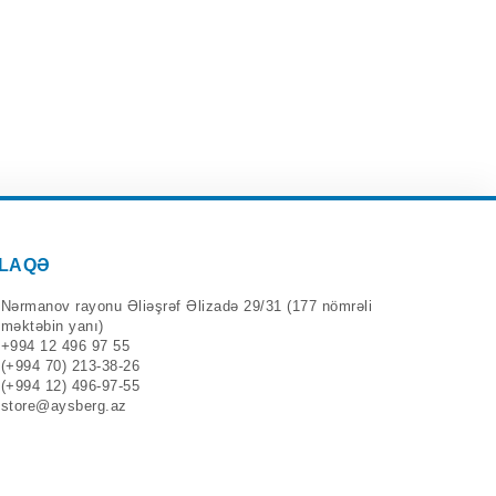
LAQƏ
Nərmanov rayonu Əliəşrəf Əlizadə 29/31 (177 nömrəli
məktəbin yanı)
+994 12 496 97 55
(+994 70) 213-38-26
(+994 12) 496-97-55
store@aysberg.az