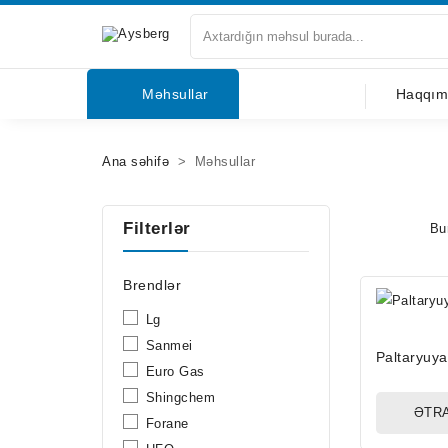
Haqqımızda
Məhsullar
Haqqım
Məhsullar
Ana səhifə
Məhsullar
Bloqlar
Filterlər
Bu
Tərəfdaşlar
Mağazalar
Brendlər
Lg
Əlaqə
Sanmei
Paltaryuy
Euro Gas
Shingchem
ƏTRA
Forane