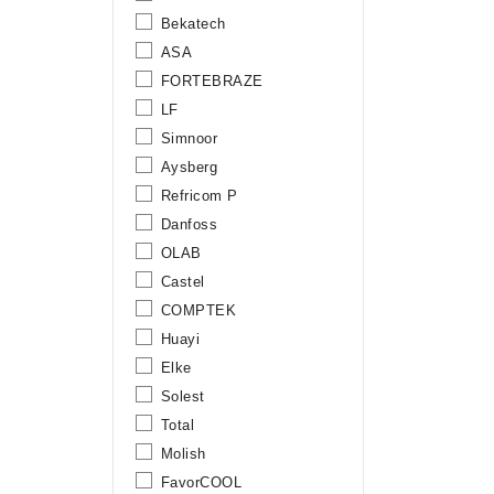
Bekatech
ASA
FORTEBRAZE
LF
Simnoor
Aysberg
Refricom P
Danfoss
OLAB
Castel
COMPTEK
Huayi
Elke
Solest
Total
Molish
FavorCOOL