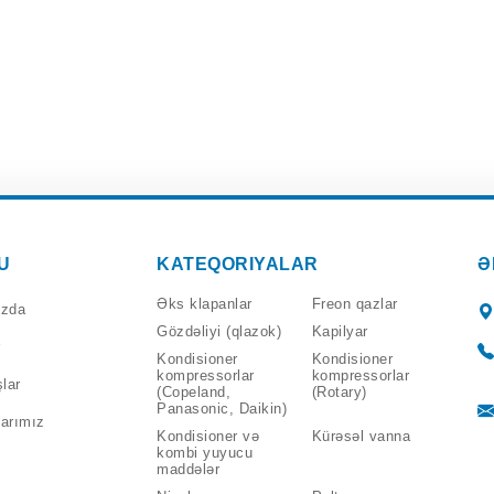
U
KATEQORIYALAR
Ə
Əks klapanlar
Freon qazlar
ızda
Gözdəliyi (qlazok)
Kapilyar
Kondisioner
Kondisioner
kompressorlar
kompressorlar
lar
(Copeland,
(Rotary)
Panasonic, Daikin)
arımız
Kondisioner və
Kürəsəl vanna
kombi yuyucu
maddələr