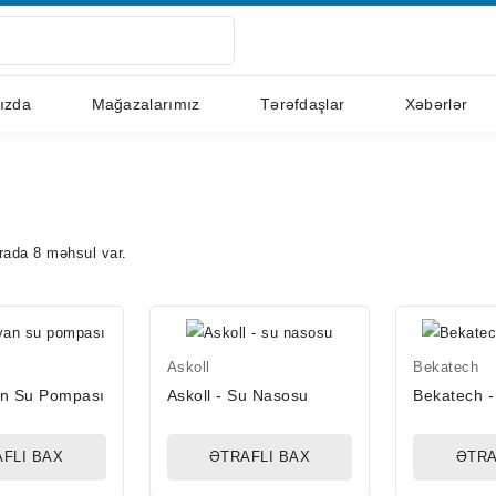
ızda
Mağazalarımız
Tərəfdaşlar
Xəbərlər
rada 8 məhsul var.
Askoll
Bekatech
an Su Pompası
Askoll - Su Nasosu
Bekatech 
FLI BAX
ƏTRAFLI BAX
ƏTRA