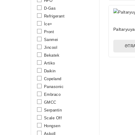
HFO
D-Gas
Refrigerant
İce+
Paltaryuy
Pront
Sanmei
ƏTRA
Jincool
Bekatek
Artiko
Daikin
Copeland
Panasonic
Embraco
GMCC
Serpantin
Scale Off
Hongsen
Askoll