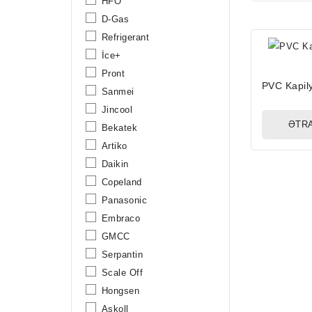
HFO
D-Gas
Refrigerant
İce+
Pront
PVC Kapily
Sanmei
Jincool
ƏTRA
Bekatek
Artiko
Daikin
Copeland
Panasonic
Embraco
GMCC
Serpantin
Scale Off
Hongsen
Askoll