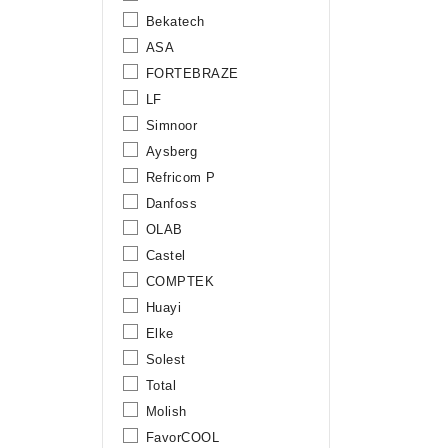
Bekatech
ASA
FORTEBRAZE
LF
Simnoor
Aysberg
Refricom P
Danfoss
OLAB
Castel
COMPTEK
Huayi
Elke
Solest
Total
Molish
FavorCOOL