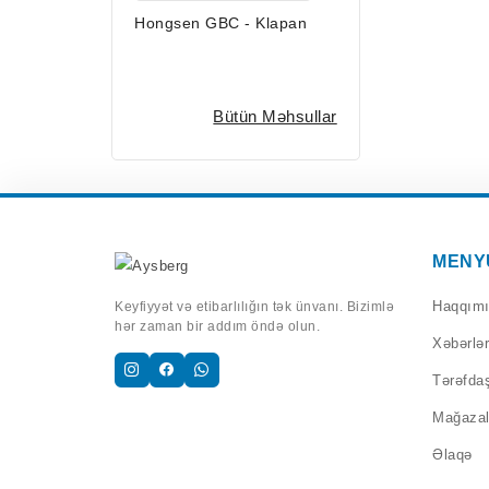
Hongsen GBC - Klapan
Bütün Məhsullar
MENY
Haqqım
Keyfiyyət və etibarlılığın tək ünvanı. Bizimlə
hər zaman bir addım öndə olun.
Xəbərlər
Tərəfdaş
Mağazal
Əlaqə