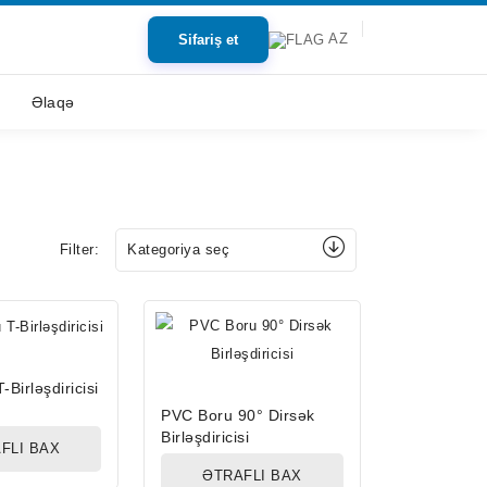
AZ
Sifariş et
Əlaqə
Filter:
Kategoriya seç
Birləşdiricisi
PVC Boru 90° Dirsək
Birləşdiricisi
FLI BAX
ƏTRAFLI BAX