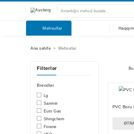
Haqqımızda
Məhsullar
Haqqım
Məhsullar
Ana səhifə
Məhsullar
Bloqlar
Filterlər
Bu
Tərəfdaşlar
Mağazalar
Brendlər
Lg
Əlaqə
Sanmei
PVC Boru 
Euro Gas
Shingchem
ƏTRA
Forane