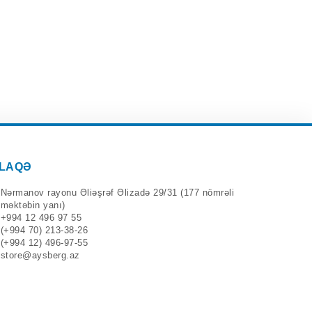
LAQƏ
Nərmanov rayonu Əliəşrəf Əlizadə 29/31 (177 nömrəli
məktəbin yanı)
+994 12 496 97 55
(+994 70) 213-38-26
(+994 12) 496-97-55
store@aysberg.az