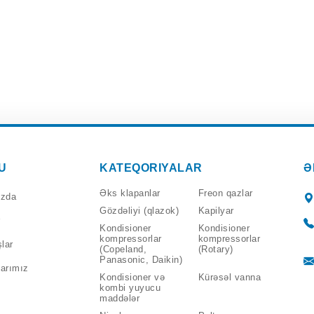
U
KATEQORIYALAR
Ə
Əks klapanlar
Freon qazlar
ızda
Gözdəliyi (qlazok)
Kapilyar
Kondisioner
Kondisioner
kompressorlar
kompressorlar
lar
(Copeland,
(Rotary)
Panasonic, Daikin)
arımız
Kondisioner və
Kürəsəl vanna
kombi yuyucu
maddələr