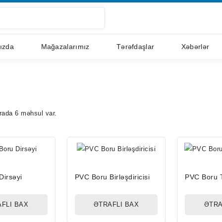
ızda
Mağazalarımız
Tərəfdaşlar
Xəbərlər
rada 6 məhsul var.
Dirsəyi
PVC Boru Birləşdiricisi
PVC Boru T-
FLI BAX
ƏTRAFLI BAX
ƏTRA