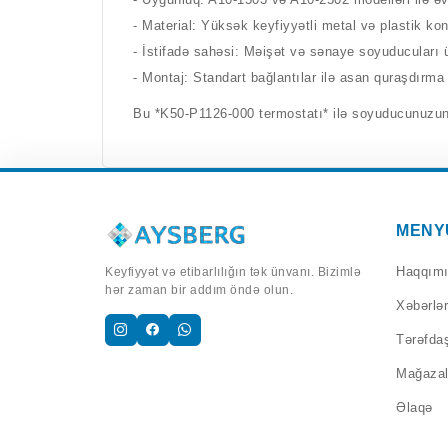
- Material: Yüksək keyfiyyətli metal və plastik k
- İstifadə sahəsi: Məişət və sənaye soyuducuları
- Montaj: Standart bağlantılar ilə asan quraşdırm
Bu *K50-P1126-000 termostatı* ilə soyuducunuzun 
MENY
Haqqım
Keyfiyyət və etibarlılığın tək ünvanı. Bizimlə
hər zaman bir addım öndə olun.
Xəbərlər
Tərəfdaş
Mağazal
Əlaqə