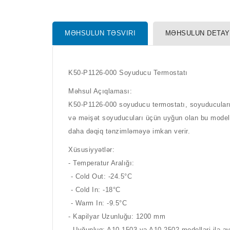
MƏHSULUN TƏSVIRI
MƏHSULUN DETAY
K50-P1126-000 Soyuducu Termostatı
Məhsul Açıqlaması:
K50-P1126-000 soyuducu termostatı, soyuducuların
və məişət soyuducuları üçün uyğun olan bu model, 
daha dəqiq tənzimləməyə imkan verir.
Xüsusiyyətlər:
- Temperatur Aralığı:
- Cold Out: -24.5°C
- Cold In: -18°C
- Warm In: -9.5°C
- Kapilyar Uzunluğu: 1200 mm
- Uyğunluq: A10-1503 və A10-2502 modelləri ilə əv