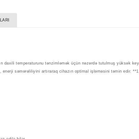
LARI
 daxili temperaturunu tənzimləmək üçün nəzərdə tutulmuş yüksək keyfiy
enerji səmərəliliyini artıraraq cihazın optimal işləməsini təmin edir. 
əz edilə bilər