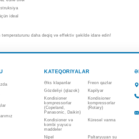
onstruksiya
 üçün ideal
a
temperaturunu daha dəqiq və effektiv şəkildə idarə edin!
U
KATEQORIYALAR
Ə
Əks klapanlar
Freon qazlar
ızda
Gözdəliyi (qlazok)
Kapilyar
Kondisioner
Kondisioner
kompressorlar
kompressorlar
lar
(Copeland,
(Rotary)
Panasonic, Daikin)
arımız
Kondisioner və
Kürəsəl vanna
kombi yuyucu
maddələr
Nipel
Paltaryuyan su