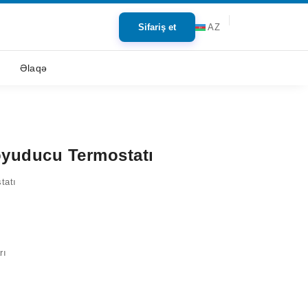
Sifariş et
AZ
Əlaqə
oyuducu Termostatı
tatı
rı