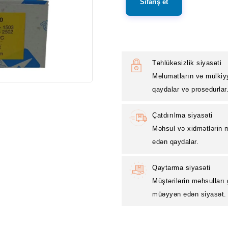
Sifariş et
Təhlükəsizlik siyasəti
Məlumatların və mülkiy
qaydalar və prosedurlar
Çatdırılma siyasəti
Məhsul və xidmətlərin m
edən qaydalar.
Qaytarma siyasəti
Müştərilərin məhsulları
müəyyən edən siyasət.