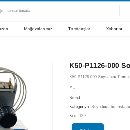
ızda
Mağazalarımız
Tərəfdaşlar
Xəbərlər
K50-P1126-000 S
K50-P1126-000 Soyuducu Termos
M...
Brend:
Kategoriya:
Soyuducu termistatla
Kod:
129