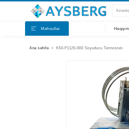
Haqqımızda
Məhsullar
Haqqım
Məhsullar
Ana səhifə
K50-P1126-000 Soyuducu Termostatı
Bloqlar
Tərəfdaşlar
Mağazalar
Əlaqə