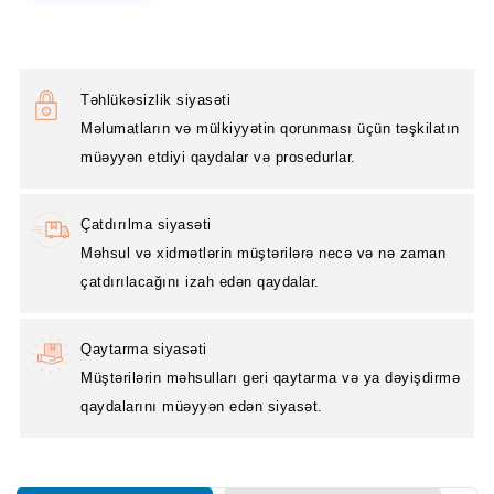
Təhlükəsizlik siyasəti
Məlumatların və mülkiyyətin qorunması üçün təşkilatın
müəyyən etdiyi qaydalar və prosedurlar.
Çatdırılma siyasəti
Məhsul və xidmətlərin müştərilərə necə və nə zaman
çatdırılacağını izah edən qaydalar.
Qaytarma siyasəti
Müştərilərin məhsulları geri qaytarma və ya dəyişdirmə
qaydalarını müəyyən edən siyasət.