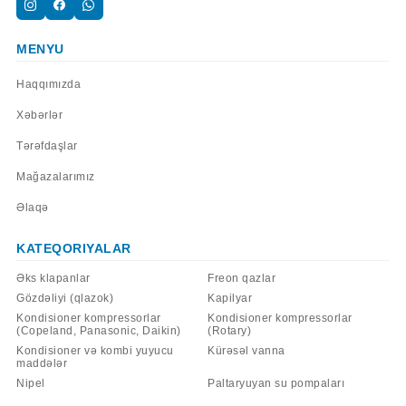
MENYU
Haqqımızda
Xəbərlər
Tərəfdaşlar
Mağazalarımız
Əlaqə
KATEQORIYALAR
Əks klapanlar
Freon qazlar
Gözdəliyi (qlazok)
Kapilyar
Kondisioner kompressorlar
Kondisioner kompressorlar
(Copeland, Panasonic, Daikin)
(Rotary)
Kondisioner və kombi yuyucu
Kürəsəl vanna
maddələr
Nipel
Paltaryuyan su pompaları