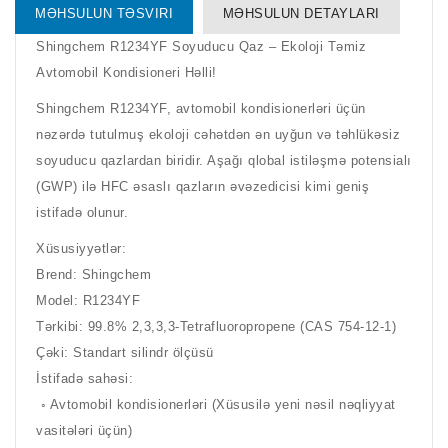
MƏHSULUN TƏSVIRI
MƏHSULUN DETAYLARI
Shingchem R1234YF Soyuducu Qaz – Ekoloji Təmiz
Avtomobil Kondisioneri Həlli!
Shingchem R1234YF, avtomobil kondisionerləri üçün
nəzərdə tutulmuş ekoloji cəhətdən ən uyğun və təhlükəsiz
soyuducu qazlardan biridir. Aşağı qlobal istiləşmə potensialı
(GWP) ilə HFC əsaslı qazların əvəzedicisi kimi geniş
istifadə olunur.
Xüsusiyyətlər:
Brend: Shingchem
Model: R1234YF
Tərkibi: 99.8% 2,3,3,3-Tetrafluoropropene (CAS 754-12-1)
Çəki: Standart silindr ölçüsü
İstifadə sahəsi:
◦ Avtomobil kondisionerləri (Xüsusilə yeni nəsil nəqliyyat
vasitələri üçün)