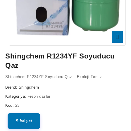
Shingchem R1234YF Soyuducu
Qaz
Shingchem R1234YF Soyuducu Qaz – Ekoloji Təmiz...
Brend:
Shingchem
Kategoriya:
Freon qazlar
Kod:
23
Sifariş et