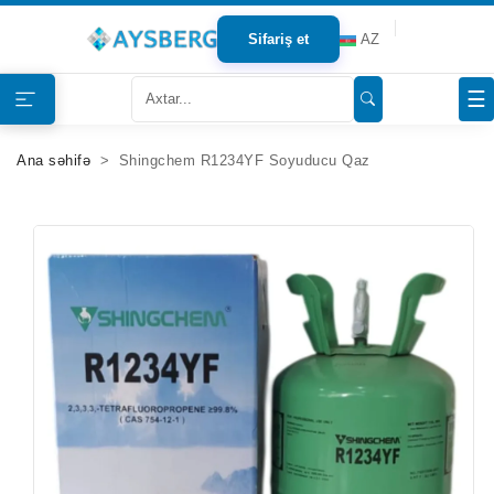
Sifariş et
AZ
Haqqımızda
☰
Məhsullar
Ana səhifə
Shingchem R1234YF Soyuducu Qaz
Bloqlar
Tərəfdaşlar
Mağazalar
Əlaqə