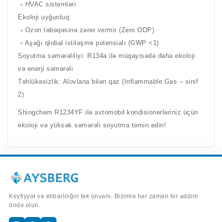
◦ HVAC sistemləri
Ekoloji uyğunluq:
◦ Ozon təbəqəsinə zərər vermir (Zero ODP)
◦ Aşağı qlobal istiləşmə potensialı (GWP <1)
Soyutma səmərəliliyi: R134a ilə müqayisədə daha ekoloji
və enerji səmərəli
Təhlükəsizlik: Alovlana bilən qaz (Inflammable Gas – sinif
2)
Shingchem R1234YF ilə avtomobil kondisionerləriniz üçün
ekoloji və yüksək səmərəli soyutma təmin edin!
Keyfiyyət və etibarlılığın tək ünvanı. Bizimlə hər zaman bir addım
öndə olun.