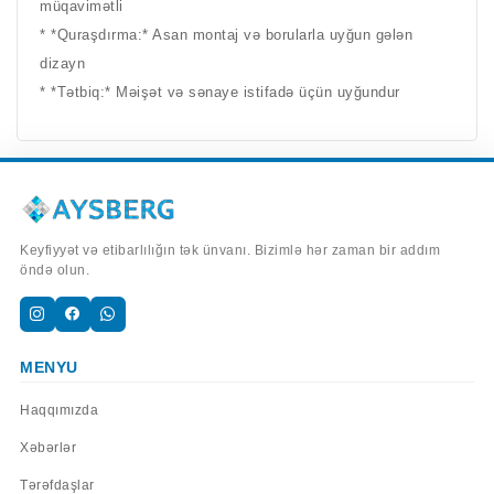
müqavimətli
* *Quraşdırma:* Asan montaj və borularla uyğun gələn
dizayn
* *Tətbiq:* Məişət və sənaye istifadə üçün uyğundur
Keyfiyyət və etibarlılığın tək ünvanı. Bizimlə hər zaman bir addım
öndə olun.
MENYU
Haqqımızda
Xəbərlər
Tərəfdaşlar