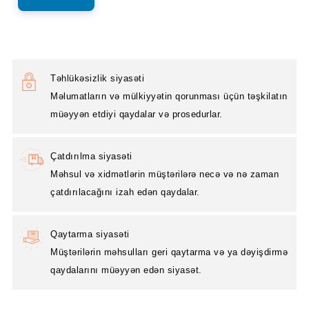
Təhlükəsizlik siyasəti
Məlumatların və mülkiyyətin qorunması üçün təşkilatın
müəyyən etdiyi qaydalar və prosedurlar.
Çatdırılma siyasəti
Məhsul və xidmətlərin müştərilərə necə və nə zaman
çatdırılacağını izah edən qaydalar.
Qaytarma siyasəti
Müştərilərin məhsulları geri qaytarma və ya dəyişdirmə
qaydalarını müəyyən edən siyasət.