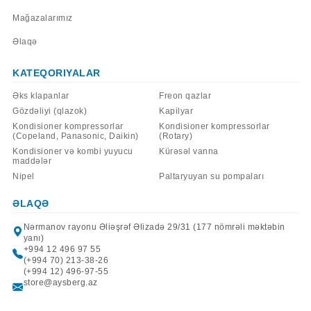
Mağazalarımız
Əlaqə
KATEQORIYALAR
Əks klapanlar
Freon qazlar
Gözdəliyi (qlazok)
Kapilyar
Kondisioner kompressorlar
Kondisioner kompressorlar
(Copeland, Panasonic, Daikin)
(Rotary)
Kondisioner və kombi yuyucu
Kürəsəl vanna
maddələr
Nipel
Paltaryuyan su pompaları
ƏLAQƏ
Nərmanov rayonu Əliəşrəf Əlizadə 29/31 (177 nömrəli məktəbin
yanı)
+994 12 496 97 55
(+994 70) 213-38-26
(+994 12) 496-97-55
store@aysberg.az