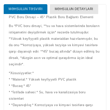
MƏHSULUN TƏSVIRI
MƏHSULUN DETAYLARI
PVC Boru Dirsəyi – 45° Plastik Boru Bağlantı Elementi
Bu *PVC boru dirsəyi, **su və hava sistemlərində boruların
istiqamətini dəyişdirmək üçün* nəzərdə tutulmuşdur.
*Yüksək keyfiyyətli plastik materialdan hazırlanmışdır, bu
da onu **korroziyaya, yüksək təzyiqə və kimyəvi təsirlərə
qarşı dayanıqlı edir. **45° bucaq altında* dizayn edilmiş bu
dirsək, *düzgün axın və optimal quraşdırma üçün ideal
seçimdir*.
*Xüsusiyyətlər:*
* *Material:* Yüksək keyfiyyətli PVC plastik
* *Bucaq:* 45°
* *İstifadə sahəsi:* Su, hava və kanalizasiya boru
sistemləri
* *Dayanıqlılıq:* Korroziyaya və kimyəvi təsirlərə qarşı