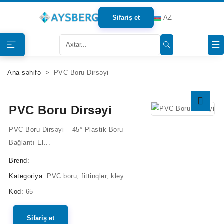
Sifariş et
AZ
Haqqımızda
☰
Məhsullar
Ana səhifə
PVC Boru Dirsəyi
Bloqlar
PVC Boru Dirsəyi
Tərəfdaşlar
PVC Boru Dirsəyi – 45° Plastik Boru
Mağazalar
Bağlantı El...
Brend:
Əlaqə
Kategoriya:
PVC boru, fittinqlər, kley
Kod:
65
Sifariş et