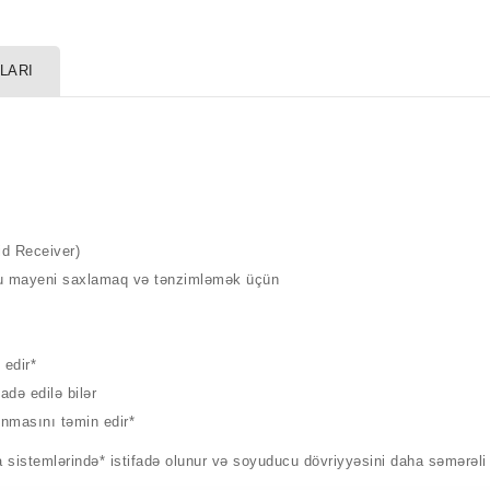
LARI
quid Receiver)
ucu mayeni saxlamaq və tənzimləmək üçün
n edir*
ifadə edilə bilər
unmasını təmin edir*
stemlərində* istifadə olunur və soyuducu dövriyyəsini daha səmərəli 