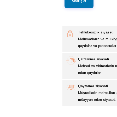
Sifariş et
Təhlükəsizlik siyasəti
Məlumatların və mülkiy
qaydalar və prosedurlar
Çatdırılma siyasəti
Məhsul və xidmətlərin m
edən qaydalar.
Qaytarma siyasəti
Müştərilərin məhsulları
müəyyən edən siyasət.