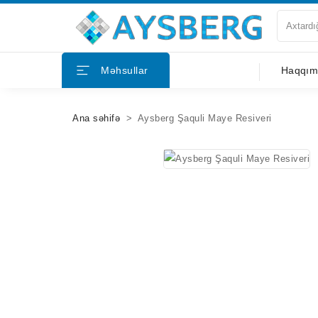
Haqqımızda
Məhsullar
Haqqım
Məhsullar
Ana səhifə
Aysberg Şaquli Maye Resiveri
Bloqlar
Tərəfdaşlar
Mağazalar
Əlaqə