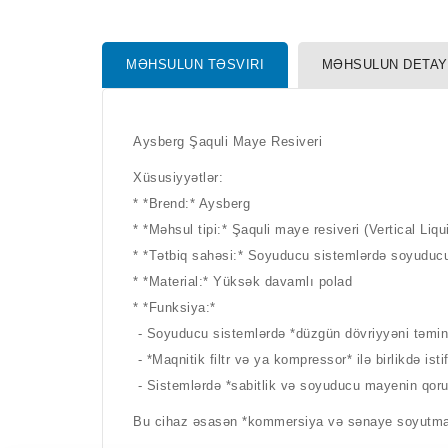
MƏHSULUN TƏSVIRI
MƏHSULUN DETAY
Aysberg Şaquli Maye Resiveri
Xüsusiyyətlər:
* *Brend:* Aysberg
* *Məhsul tipi:* Şaquli maye resiveri (Vertical Li
* *Tətbiq sahəsi:* Soyuducu sistemlərdə soyud
* *Material:* Yüksək davamlı polad
* *Funksiya:*
- Soyuducu sistemlərdə *düzgün dövriyyəni təmi
- *Maqnitik filtr və ya kompressor* ilə birlikdə ist
- Sistemlərdə *sabitlik və soyuducu mayenin qor
Bu cihaz əsasən *kommersiya və sənaye soyutma si