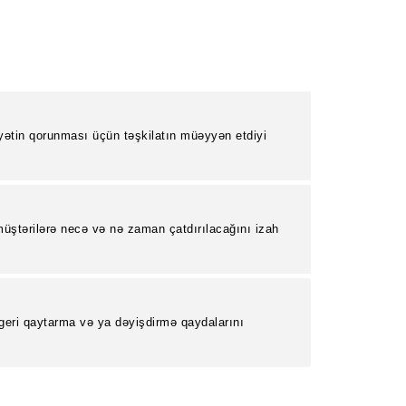
yətin qorunması üçün təşkilatın müəyyən etdiyi
.
üştərilərə necə və nə zaman çatdırılacağını izah
 geri qaytarma və ya dəyişdirmə qaydalarını