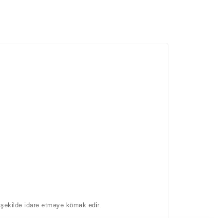
şəkildə idarə etməyə kömək edir.